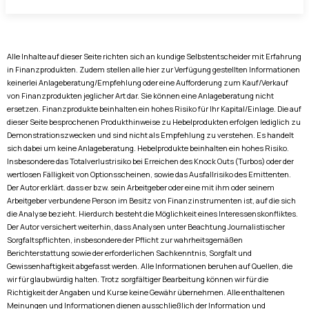
Alle Inhalte auf dieser Seite richten sich an kundige Selbstentscheider mit Erfahrung
in Finanzprodukten. Zudem stellen alle hier zur Verfügung gestellten Informationen
keinerlei Anlageberatung/Empfehlung oder eine Aufforderung zum Kauf/Verkauf
von Finanzprodukten jeglicher Art dar. Sie können eine Anlageberatung nicht
ersetzen. Finanzprodukte beinhalten ein hohes Risiko für Ihr Kapital/Einlage. Die auf
dieser Seite besprochenen Produkthinweise zu Hebelprodukten erfolgen lediglich zu
Demonstrationszwecken und sind nicht als Empfehlung zu verstehen. Es handelt
sich dabei um keine Anlageberatung. Hebelprodukte beinhalten ein hohes Risiko.
Insbesondere das Totalverlustrisiko bei Erreichen des Knock Outs (Turbos) oder der
wertlosen Fälligkeit von Optionsscheinen, sowie das Ausfallrisiko des Emittenten.
Der Autor erklärt. dass er bzw. sein Arbeitgeber oder eine mit ihm oder seinem
Arbeitgeber verbundene Person im Besitz von Finanzinstrumenten ist, auf die sich
die Analyse bezieht. Hierdurch besteht die Möglichkeit eines Interessenskonfliktes.
Der Autor versichert weiterhin, dass Analysen unter Beachtung Journalistischer
Sorgfaltspflichten, insbesondere der Pflicht zur wahrheitsgemäßen
Berichterstattung sowie der erforderlichen Sachkenntnis, Sorgfalt und
Gewissenhaftigkeit abgefasst werden. Alle Informationen beruhen auf Quellen, die
wir für glaubwürdig halten. Trotz sorgfältiger Bearbeitung können wir für die
Richtigkeit der Angaben und Kurse keine Gewähr übernehmen. Alle enthaltenen
Meinungen und Informationen dienen ausschließlich der Information und