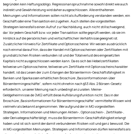
begründen kein Haftungsobligo. Regressinanspruchnahme sowohl direkt wie auch
indirekt und Gewährleistung wird daher ausgeschlossen. Alle enthaltenen
Meinungen und Informationen sollen nicht als Aufforderung verstanden werden, ein
Geschäft oder eine Transaktion einzugehen. Auch stellen die vorgestellten
Strategien keinesfalls einen Aufruf zur Nachbildung, auch nicht stillschweigend,
dar. Vor jedem Geschäft bzw. vor jeder Transaktion sollte geprüft werden, ob sie im
Hinblick auf die persönlichen und wirtschaftlichen Verhältnisse geeignet ist.
Zusätzlicher Hinweis für Zertifikate und Optionsscheine: Wir weisen ausdrücklich
noch einmal darauf hin, dass der Handel mit Optionsscheinen oder Zertifikaten mit
grundsätzlichen Risiken verbunden ist und der Totalverlust des eingesetzten
Kapitals nicht ausgeschlossen werden kann. Da es sich bei Hebelzertifikaten
teilweise um Optionsscheine, teilweise um Zertifikate mit Optionsscheincharakter
handelt, ist das Lesen der zum Erlangen der Börsentermin-Geschäftsfähigkeit in
Banken und Sparkassen erhältlichen Broschüre „Basisinformationen über
Börsentermingeschäfte“, sofern nicht ohnehin nach §53 Abs. 2 Börsen-Gesetz
erforderlich, unserer Meinung nach unbedingt anzuraten. Meine-
Geldgeheimnisse.de (MG) erfüllt diese Aufklärungsfunktion nicht. Das in der
Broschüre „Basisinformationen für Börsentermingeschäfte“ vermittelte Wissen wird
vielmehr als bekannt angenommen. Wer aufgrund der in MG vorgestellten
Strategien, Informationen und Meinungen Aktien-, Optionsschein-, Zertifikate-,
oder Derivategeschäfte tätigt, muss die Börsentermin-Geschäftsfähigkeit erlangt
haben und ist sich somit der damit verbundenen Risiken voll und ganz bewusst. Die
in MG vorgestellten Meinungen, Strategien und Informationen dürfen keinesfalls als