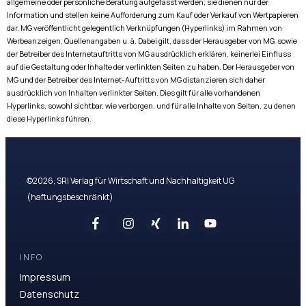
allgemeine oder persönliche Beratung aufgefasst werden; sie dienen nur der
Information und stellen keine Aufforderung zum Kauf oder Verkauf von Wertpapieren
dar. MG veröffentlicht gelegentlich Verknüpfungen (Hyperlinks) im Rahmen von
Werbeanzeigen, Quellenangaben u. ä. Dabei gilt, dass der Herausgeber von MG, sowie
der Betreiber des Internetauftritts von MG ausdrücklich erklären, keinerlei Einfluss
auf die Gestaltung oder Inhalte der verlinkten Seiten zu haben. Der Herausgeber von
MG und der Betreiber des Internet-Auftritts von MG distanzieren sich daher
ausdrücklich von Inhalten verlinkter Seiten. Dies gilt für alle vorhandenen
Hyperlinks, sowohl sichtbar, wie verborgen, und für alle Inhalte von Seiten, zu denen
diese Hyperlinks führen.
©
2026
,
SRI Verlag für Wirtschaft und Nachhaltigkeit UG
(haftungsbeschränkt)
INFO
Impressum
Datenschutz