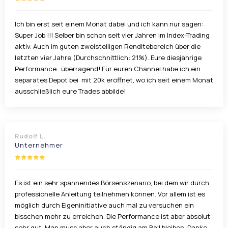
Ich bin erst seit einem Monat dabei und ich kann nur sagen:
Super Job !!! Selber bin schon seit vier Jahren im Index-Trading
aktiv. Auch im guten zweistelligen Renditebereich über die
letzten vier Jahre (Durchschnittlich: 21%). Eure diesjährige
Performance...überragend! Für euren Channel habe ich ein
separates Depot bei mit 20k eröffnet, wo ich seit einem Monat
ausschließlich eure Trades abbilde!
Rudolf L.
Unternehmer
Es ist ein sehr spannendes Börsenszenario, bei dem wir durch
professionelle Anleitung teilnehmen können. Vor allem ist es
möglich durch Eigeninitiative auch mal zu versuchen ein
bisschen mehr zu erreichen. Die Performance ist aber absolut
sehr gut. Man muss aber auch ständig am Ball bleiben. Danke